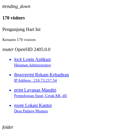
trending_down
170 visitors
Pengunjung Hari Ini
Kemarin 176 visitors
router
OpenSID 2405.0.0
lock
Login Aplikasi
Halaman Administrator
fingerprint
Rekam Kehadiran
IP Address : 216.73.217.54
print
Layanan Mandiri
Permohonan Surat, Cetak KK, dll
room
Lokasi Kantor
Desa Padang Mumpo
folder