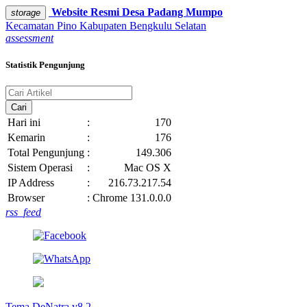
Website Resmi
Desa Padang Mumpo
storage
Kecamatan Pino
Kabupaten Bengkulu Selatan
assessment
Statistik Pengunjung
Cari
Hari ini
:
170
Kemarin
:
176
Total Pengunjung
:
149.306
Sistem Operasi
:
Mac OS X
IP Address
:
216.73.217.54
Browser
:
Chrome 131.0.0.0
rss_feed
Tema DeNatra v8.2