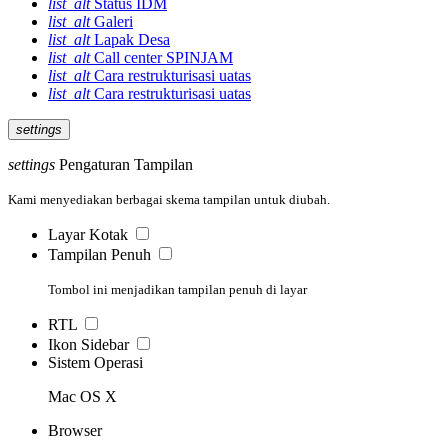
list_alt
Status IDM
list_alt
Galeri
list_alt
Lapak Desa
list_alt
Call center SPINJAM
list_alt
Cara restrukturisasi uatas
list_alt
Cara restrukturisasi uatas
settings
settings
Pengaturan Tampilan
Kami menyediakan berbagai skema tampilan untuk diubah.
Layar Kotak
Tampilan Penuh
Tombol ini menjadikan tampilan penuh di layar
RTL
Ikon Sidebar
Sistem Operasi
Mac OS X
Browser