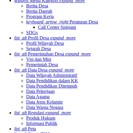
widgets
Menu Kategori
expand_more
Berita Desa
Berita Daerah
Program Kerja
keyboard_arrow_right
Peraturan Desa
Call Center Spinjam
SDGs
list_alt
Profil Desa
expand_more
Profil Wilayah Desa
Sejarah Desa
list_alt
Pemerintahan Desa
expand_more
Visi dan Misi
Pemerintah Desa
list_alt
Data Desa
expand_more
Data Wilayah Administratif
Data Pendidikan dalam KK
Data Pendidikan Ditempuh
Data Pekerjaan
Data Agama
Data Jenis Kelamin
Data Warga Negara
list_alt
Regulasi
expand_more
Produk Hukum
Informasi Publik
list_alt
Peta